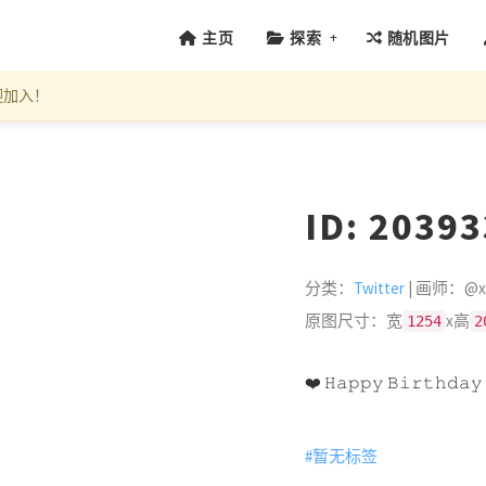
+
主页
探索
随机图片
迎加入！
ID: 2039
分类：
Twitter
| 画师：@xxf
原图尺寸：宽
x高
1254
2
❤️ 𝙷𝚊𝚙𝚙𝚢 𝙱𝚒𝚛𝚝𝚑𝚍𝚊𝚢
#暂无标签