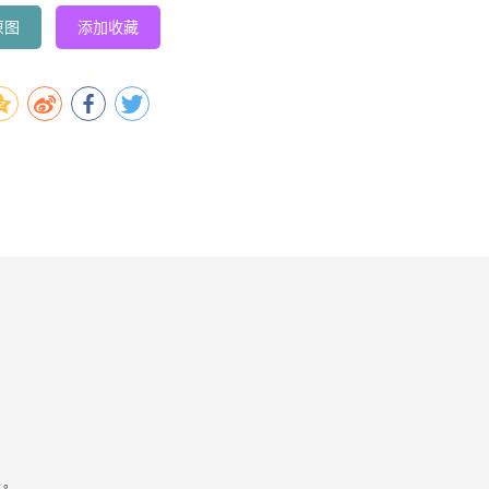
原图
添加收藏
容。