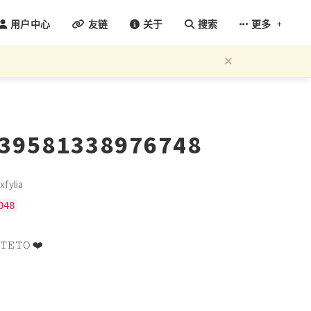
+
用户中心
友链
关于
搜索
更多
×
339581338976748
ylia
048
 𝚃𝙴𝚃𝙾 ❤️