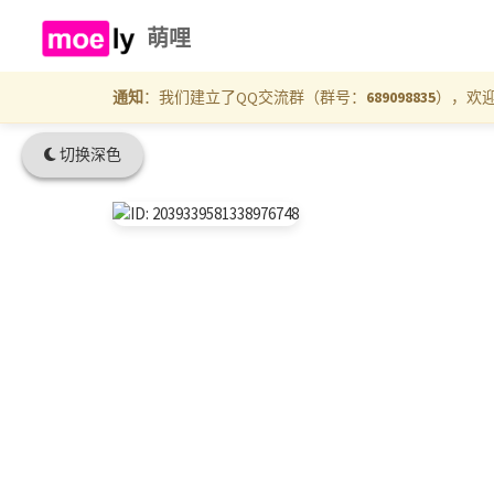
萌哩
通知
：我们建立了QQ交流群（群号：
689098835
），欢
切换深色