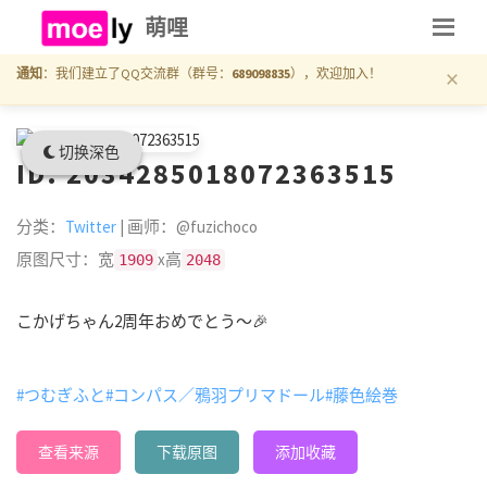
萌哩
×
通知
：我们建立了QQ交流群（群号：
689098835
），欢迎加入！
切换深色
ID: 2034285018072363515
分类：
Twitter
| 画师：@fuzichoco
原图尺寸：宽
x高
1909
2048
こかげちゃん2周年おめでとう～🎉
#つむぎふと
#コンパス／鴉羽プリマドール
#藤色絵巻
查看来源
下载原图
添加收藏