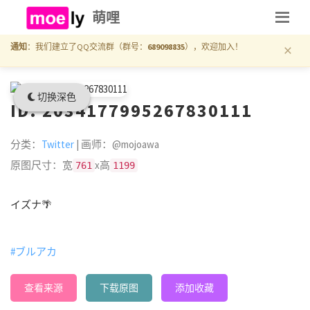
萌哩
×
通知
：我们建立了QQ交流群（群号：
689098835
），欢迎加入！
切换深色
ID: 2034177995267830111
分类：
Twitter
| 画师：@mojoawa
原图尺寸：宽
x高
761
1199
イズナ🌴
#ブルアカ
查看来源
下载原图
添加收藏