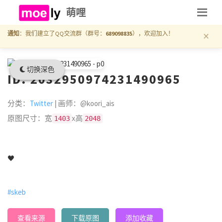
萌哩
×
通知
：我们建立了QQ交流群（群号：
689098835
），欢迎加入！
切换深色
ID: 2032950974231490965
分类：
Twitter
| 画师：@koori_ais
原图尺寸：宽
x高
1403
2048
🖤
#skeb
查看来源
下载原图
添加收藏