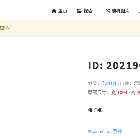
+
主页
探索
随机图片
迎加入！
ID: 2021
分类：
Twitter
| 画师：@SP
原图尺寸：宽
x高
1004
2
🌘 🌕🌒
#Columbina
#原神