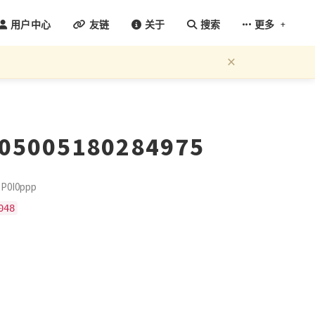
+
用户中心
友链
关于
搜索
更多
×
905005180284975
0I0ppp
048