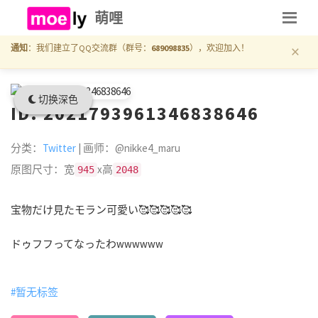
萌哩
×
通知
：我们建立了QQ交流群（群号：
689098835
），欢迎加入！
切换深色
ID: 2021793961346838646
分类：
Twitter
| 画师：@nikke4_maru
原图尺寸：宽
x高
945
2048
宝物だけ見たモラン可愛い🥰🥰🥰🥰🥰
ドゥフフってなったわwwwwww
#暂无标签