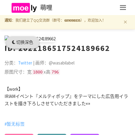
萌哩
×
通知
：我们建立了QQ交流群（群号：
689098835
），欢迎加入！
切换深色
ID: 2021186517524189662
分类：
Twitter
| 画师：@wasabilabel
原图尺寸：宽
x高
1800
796
【work】
IRIAMイベント『メルティポップ』をテーマにした広告用イラ
ストを描き下ろしさせていただきました🍬
#暂无标签