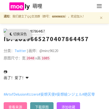
萌哩
×
通知
：我们建立了QQ交流群（群号：
689098835
），欢迎加入！
切换深色
ID: 2019665270407864457
分类：
Twitter
| 画师：@minz96120
原图尺寸：宽
x高
2048
1085
📷
画了！爱了！❤
#ArtofDelusion
#zzzero
#妄想天使
#妄想絵ンジェル
#绝区零
查看来源
下载原图
添加收藏