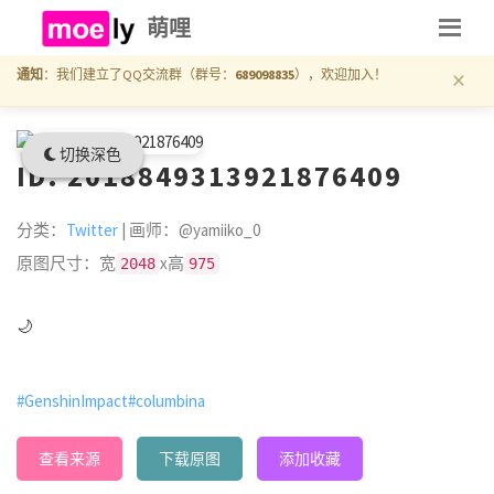
萌哩
×
通知
：我们建立了QQ交流群（群号：
689098835
），欢迎加入！
切换深色
ID: 2018849313921876409
分类：
Twitter
| 画师：@yamiiko_0
原图尺寸：宽
x高
2048
975
🌙
#GenshinImpact
#columbina
查看来源
下载原图
添加收藏