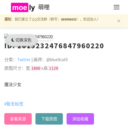
萌哩
×
通知
：我们建立了QQ交流群（群号：
689098835
），欢迎加入！
切换深色
ID: 2015232476847960220
分类：
Twitter
| 画师：@blue0cat0
原图尺寸：宽
x高
1800
1120
魔法少女
#暂无标签
查看来源
下载原图
添加收藏