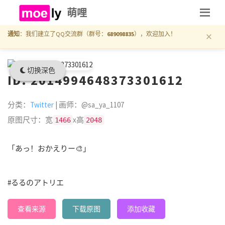
萌哩
×
通知
：我们建立了QQ交流群（群号：
689098835
），欢迎加入！
切换深色
ID: 2014994648373301612
分类：
Twitter
| 画师：@sa_ya_1107
原图尺寸：宽
x高
1466
2048
「あっ！おかえりー🎨」
#るるのアトリエ
查看来源
下载原图
添加收藏