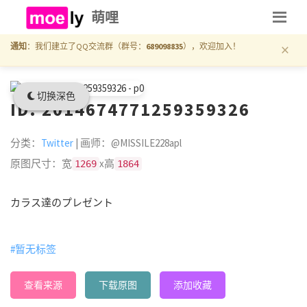
萌哩
×
通知
：我们建立了QQ交流群（群号：
689098835
），欢迎加入！
切换深色
ID: 2014674771259359326
分类：
Twitter
| 画师：@MISSILE228apl
原图尺寸：宽
x高
1269
1864
カラス達のプレゼント
#暂无标签
查看来源
下载原图
添加收藏