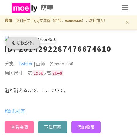
萌哩
×
通知
：我们建立了QQ交流群（群号：
689098835
），欢迎加入！
切换深色
ID: 2014292287476674610
分类：
Twitter
| 画师：@moon10o0
原图尺寸：宽
x高
1536
2048
泡が消えるまで、ここにいて。
#暂无标签
查看来源
下载原图
添加收藏