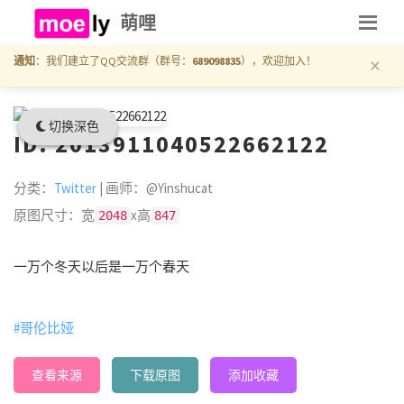
萌哩
×
通知
：我们建立了QQ交流群（群号：
689098835
），欢迎加入！
切换深色
ID: 2013911040522662122
分类：
Twitter
| 画师：@Yinshucat
原图尺寸：宽
x高
2048
847
一万个冬天以后是一万个春天
#哥伦比娅
查看来源
下载原图
添加收藏