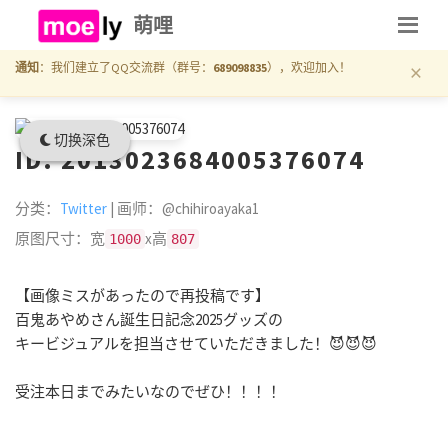
萌哩
×
通知
：我们建立了QQ交流群（群号：
689098835
），欢迎加入！
切换深色
ID: 2013023684005376074
分类：
Twitter
| 画师：@chihiroayaka1
原图尺寸：宽
x高
1000
807
【画像ミスがあったので再投稿です】
百鬼あやめさん誕生日記念2025グッズの
キービジュアルを担当させていただきました！😈😈😈
受注本日までみたいなのでぜひ！！！！