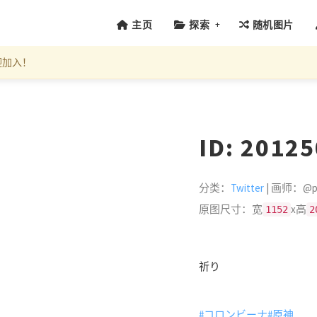
+
主页
探索
随机图片
迎加入！
ID: 2012
分类：
Twitter
| 画师：@pi
原图尺寸：宽
x高
1152
2
祈り
#コロンビーナ
#原神