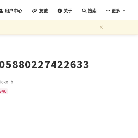
+
用户中心
友链
关于
搜索
更多
×
505880227422633
oko_b
048