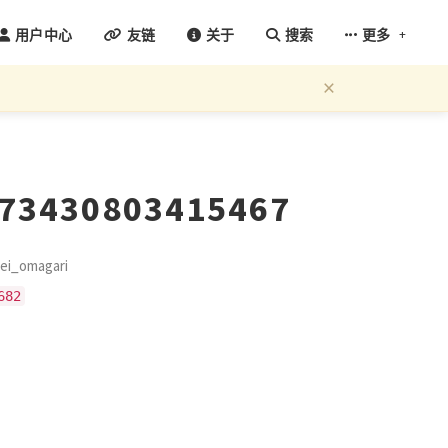
+
用户中心
友链
关于
搜索
更多
×
773430803415467
i_omagari
682