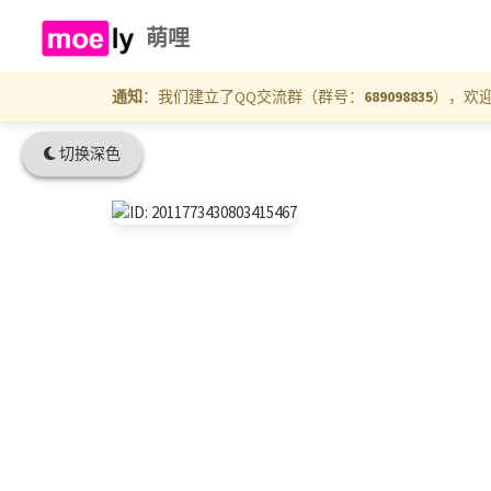
萌哩
通知
：我们建立了QQ交流群（群号：
689098835
），欢
切换深色