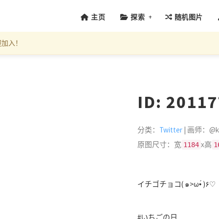
+
主页
探索
随机图片
迎加入！
ID: 2011
分类：
Twitter
| 画师：@ke
原图尺寸：宽
x高
1184
1
イチゴチョコ( ๑>ω•́ )۶♡
#いちごの日