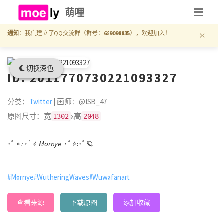
萌哩
×
通知
：我们建立了QQ交流群（群号：
689098835
），欢迎加入！
切换深色
ID: 2011770730221093327
分类：
Twitter
| 画师：@ISB_47
原图尺寸：宽
x高
1302
2048
･ﾟ✧
:･ﾟ✧ Mornye ･ﾟ✧
:･ﾟ🪐
#Mornye
#WutheringWaves
#Wuwafanart
查看来源
下载原图
添加收藏