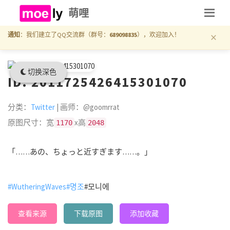
萌哩
×
通知
：我们建立了QQ交流群（群号：
689098835
），欢迎加入！
切换深色
ID: 2011725426415301070
分类：
Twitter
| 画师：@goomrrat
原图尺寸：宽
x高
1170
2048
「……あの、ちょっと近すぎます……。」
#WutheringWaves
#명조
#모니에
查看来源
下载原图
添加收藏