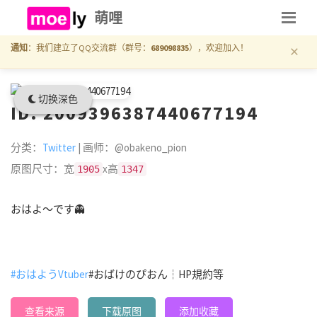
萌哩
×
通知
：我们建立了QQ交流群（群号：
689098835
），欢迎加入！
切换深色
ID: 2009396387440677194
分类：
Twitter
| 画师：@obakeno_pion
原图尺寸：宽
x高
1905
1347
おはよ〜です👻
#おはようVtuber
#おばけのぴおん┆HP規約等
查看来源
下载原图
添加收藏