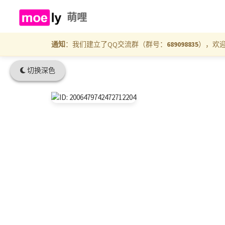
萌哩
通知
：我们建立了QQ交流群（群号：
689098835
），欢
切换深色