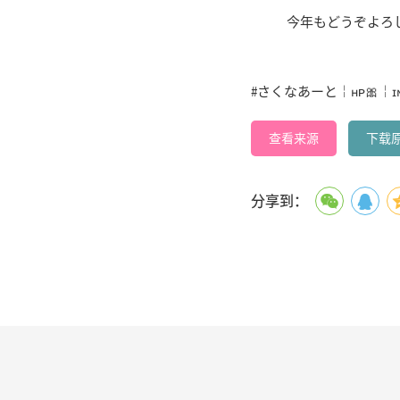
今年もどうぞよろしくね^ 
#さくなあーと￤ʜᴘ🎀￤ɪɴꜰᴏ
查看来源
下载
分享到：