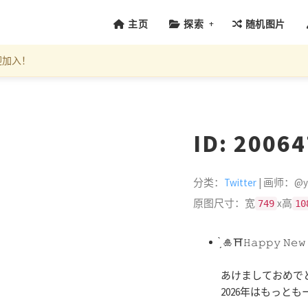
+
主页
探索
随机图片
迎加入！
ID: 2006
分类：
Twitter
| 画师：@yu
原图尺寸：宽
x高
749
10
̗̀ 🎍⛩𝙷𝚊𝚙𝚙𝚢 𝙽𝚎𝚠 
あけましておめで
2026年はもっと