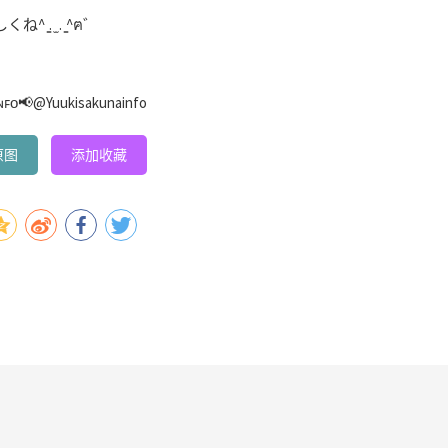
̳. ̫ . ̳^ฅ゛
@Yuukisakunainfo
原图
添加收藏