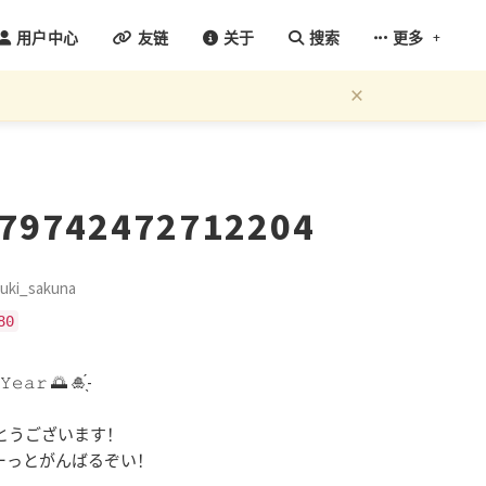
+
用户中心
友链
关于
搜索
更多
×
479742472712204
ki_sakuna
80
𝚈𝚎𝚊𝚛 🌅 🎍̖́-
とうございます！
もーっとがんばるぞい！