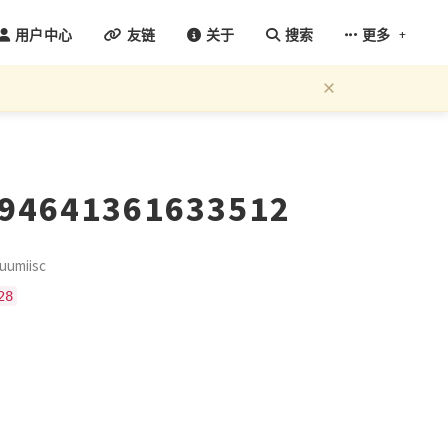
+
用户中心
友链
关于
搜索
更多
×
294641361633512
umiisc
28