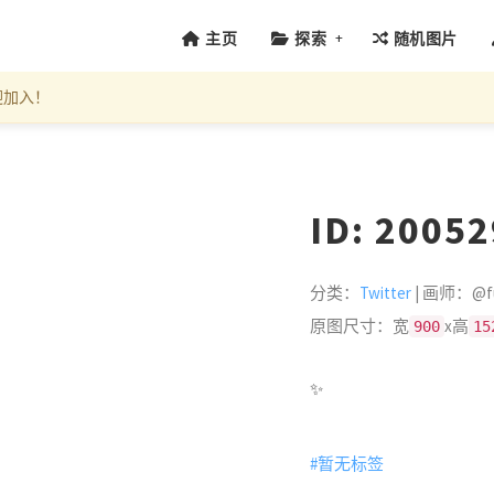
+
主页
探索
随机图片
迎加入！
ID: 2005
分类：
Twitter
| 画师：@fu
原图尺寸：宽
x高
900
15
✨
#暂无标签