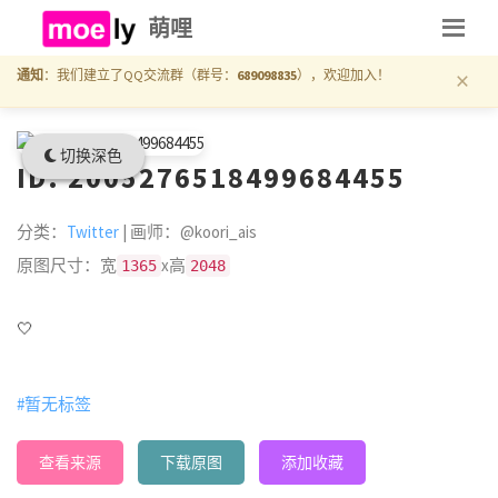
萌哩
×
通知
：我们建立了QQ交流群（群号：
689098835
），欢迎加入！
切换深色
ID: 2005276518499684455
分类：
Twitter
| 画师：@koori_ais
原图尺寸：宽
x高
1365
2048
🤍
#暂无标签
查看来源
下载原图
添加收藏