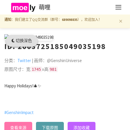
萌哩
×
通知
：我们建立了QQ交流群（群号：
689098835
），欢迎加入！
切换深色
ID: 2003725185049035198
分类：
Twitter
| 画师：@GenshinUniverse
原图尺寸：宽
x高
1745
981
Happy Holidays!🎄✨️
#GenshinImpact
查看来源
下载原图
添加收藏