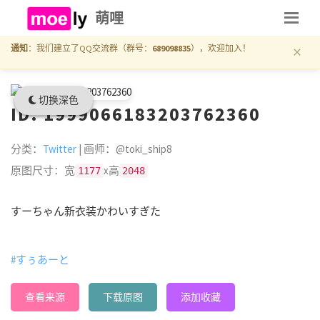
萌哩
×
通知
：我们建立了QQ交流群（群号：
689098835
），欢迎加入！
切换深色
ID: 1999066183203762360
分类：
Twitter
| 画师：@toki_ship8
原图尺寸：宽
x高
1177
2048
すーちゃん新衣装かわいすぎた
#すぅあーと
查看来源
下载原图
添加收藏