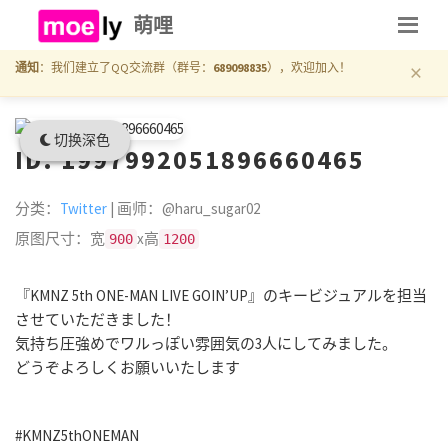
萌哩
×
通知
：我们建立了QQ交流群（群号：
689098835
），欢迎加入！
切换深色
ID: 1997992051896660465
分类：
Twitter
| 画师：@haru_sugar02
原图尺寸：宽
x高
900
1200
『KMNZ 5th ONE-MAN LIVE GOIN’UP』のキービジュアルを担当
させていただきました！
気持ち圧強めでワルっぽい雰囲気の3人にしてみました。
どうぞよろしくお願いいたします
#KMNZ5thONEMAN