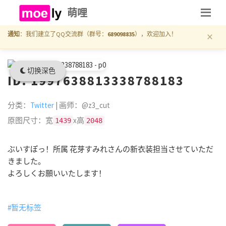
萌哩
×
通知
：我们建立了QQ交流群（群号：
689098835
），欢迎加入！
切换深色
ID: 1997638813338788183
分类：
Twitter
| 画师：@z3_cut
原图尺寸：宽
x高
1439
2048
ぶいすぽっ！所属 花芽すみれさんの新衣装担当させていただ
きました。
よろしくお願いいたします！
#暂无标签