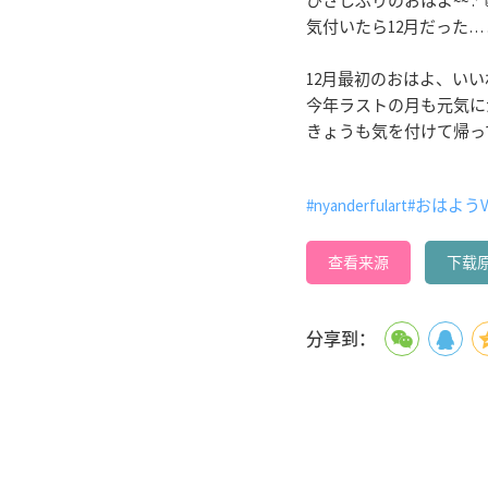
ひさしぶりのおはよ~~ .ᐟ
気付いたら12月だった… .ᐟ.ᐣ 
12月最初のおはよ、いいねく
今年ラストの月も元気にがん
きょうも気を付けて帰っ
#nyanderfulart
#おはようVt
查看来源
下载
分享到：