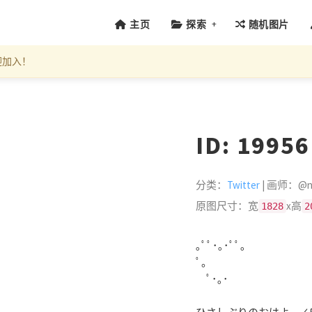
+
主页
探索
随机图片
迎加入！
ID: 1995
分类：
Twitter
| 画师：@ne
原图尺寸：宽
x高
1828
2
｡ﾟﾟ･｡･ﾟﾟ｡
ﾟ。
ﾟ･｡･