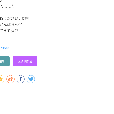

ᴗ ̫ ᴗ💧
ださい .ᐟ🫶🏻
ばろ~ .ᐟ.ᐟ
てきてね🤍
uber
原图
添加收藏