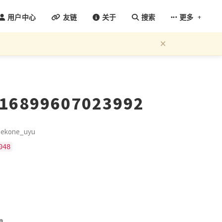
+
用户中心
友链
关于
搜索
更多
×
616899607023992
kone_uyu
048