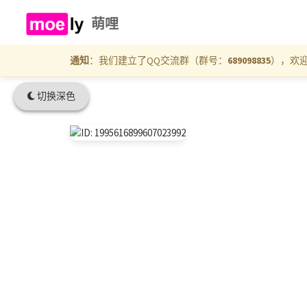
萌哩
通知
：我们建立了QQ交流群（群号：
689098835
），欢
切换深色