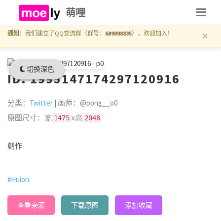
萌哩
×
通知
：我们建立了QQ交流群（群号：
689098835
），欢迎加入！
切换深色
ID: 1995147174297120916
分类：
Twitter
| 画师：@pong__o0
原图尺寸：宽
x高
1475
2048
創作
#Huion
查看来源
下载原图
添加收藏