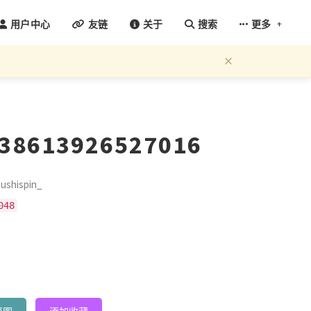
+
用户中心
友链
关于
搜索
更多
×
638613926527016
shispin_
048