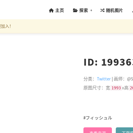
+
主页
探索
随机图片
迎加入！
ID: 1993
分类：
Twitter
| 画师：@Su
原图尺寸：宽
x高
1993
2
#フィッシュル