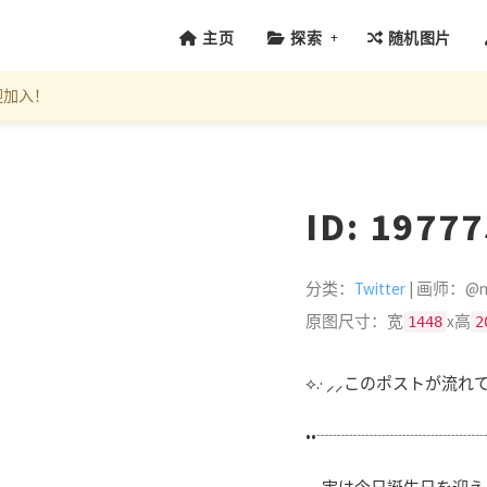
+
主页
探索
随机图片
迎加入！
ID: 1977
分类：
Twitter
| 画师：@n
原图尺寸：宽
x高
1448
2
⟡.· ⸝⸝このポストが流れてき
••┈┈┈┈┈┈┈┈┈┈┈