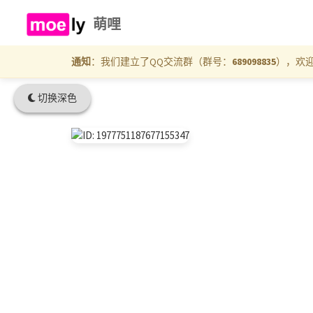
萌哩
通知
：我们建立了QQ交流群（群号：
689098835
），欢
切换深色