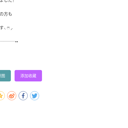
ました！
の方も
ෆ ⸝‍
┈┈┈••
原图
添加收藏