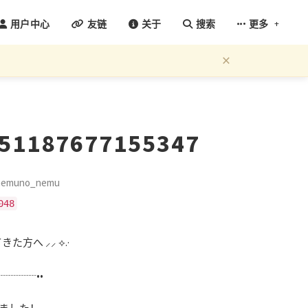
+
用户中心
友链
关于
搜索
更多
×
751187677155347
emuno_nemu
048
た方へ ⸝⸝ ⟡.·
┈┈┈••