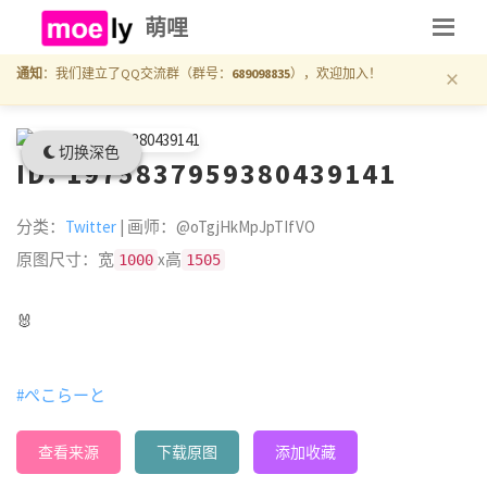
萌哩
×
通知
：我们建立了QQ交流群（群号：
689098835
），欢迎加入！
切换深色
ID: 1975837959380439141
分类：
Twitter
| 画师：@oTgjHkMpJpTIfVO
原图尺寸：宽
x高
1000
1505
🐰
#ぺこらーと
查看来源
下载原图
添加收藏