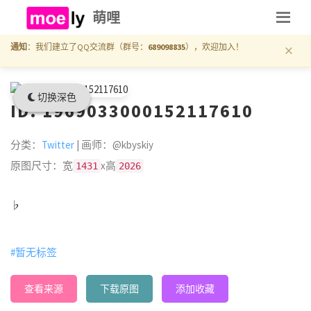
萌哩
×
通知
：我们建立了QQ交流群（群号：
689098835
），欢迎加入！
切换深色
ID: 1969033000152117610
分类：
Twitter
| 画师：@kbyskiy
原图尺寸：宽
x高
1431
2026
♭
#暂无标签
查看来源
下载原图
添加收藏