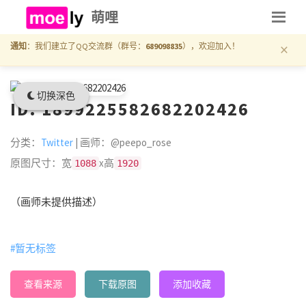
萌哩
×
通知
：我们建立了QQ交流群（群号：
689098835
），欢迎加入！
切换深色
ID: 1899225582682202426
分类：
Twitter
| 画师：@peepo_rose
原图尺寸：宽
x高
1088
1920
（画师未提供描述）
#暂无标签
查看来源
下载原图
添加收藏