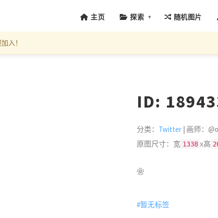
+
主页
探索
随机图片
迎加入！
ID: 1894
分类：
Twitter
| 画师：@on
原图尺寸：宽
x高
1338
2
❀
#暂无标签