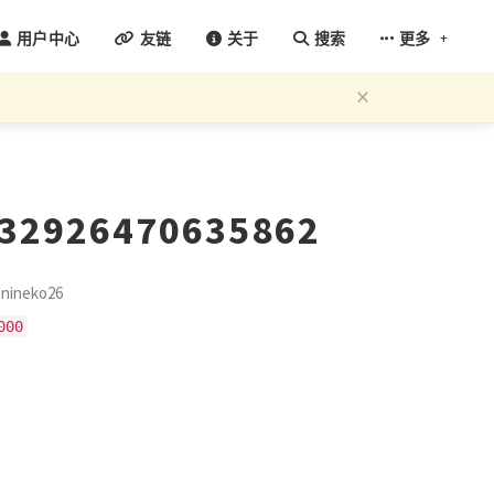
+
用户中心
友链
关于
搜索
更多
×
332926470635862
ineko26
000