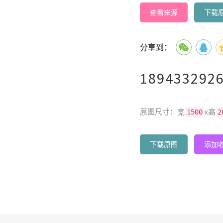
查看来源
下载
分享到：
1894332926
原图尺寸：宽
x高
1500
2
下载原图
添加