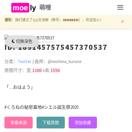
萌哩
×
通知
：我们建立了QQ交流群（群号：
689098835
），欢迎加入！
切换深色
ID: 1891457575457370537
分类：
Twitter
| 画师：@mishima_kurone
原图尺寸：宽
x高
1100
1556
「…おはよう」
#くろねの秘密基地
#シエル誕生祭2025
查看来源
下载原图
添加收藏