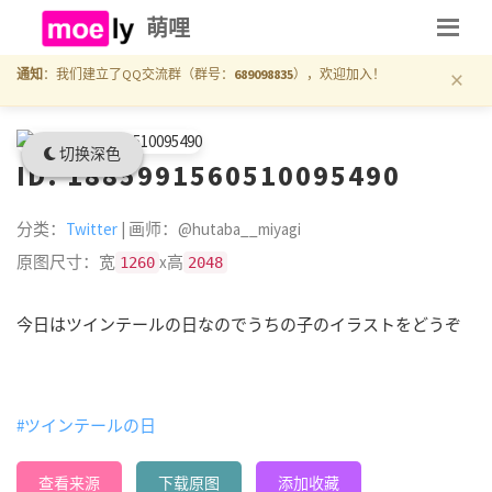
萌哩
×
通知
：我们建立了QQ交流群（群号：
689098835
），欢迎加入！
切换深色
ID: 1885991560510095490
分类：
Twitter
| 画师：@hutaba__miyagi
原图尺寸：宽
x高
1260
2048
今日はツインテールの日なのでうちの子のイラストをどうぞ
#ツインテールの日
查看来源
下载原图
添加收藏