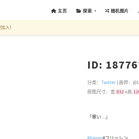
+
主页
探索
随机图片
迎加入！
ID: 1877
分类：
Twitter
| 画师：@LU
原图尺寸：宽
x高
832
12
「寒い…」
#frieren
#フリーレン