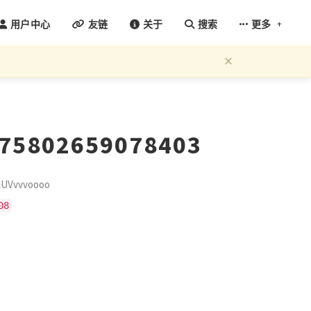
+
用户中心
友链
关于
搜索
更多
×
675802659078403
Vvvvoooo
08