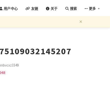
+
用户中心
友链
关于
搜索
更多
×
775109032145207
bvcxz3349
048