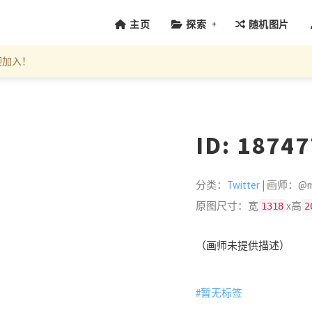
+
主页
探索
随机图片
迎加入！
ID: 1874
分类：
Twitter
| 画师：@mn
原图尺寸：宽
x高
1318
2
（画师未提供描述）
#暂无标签