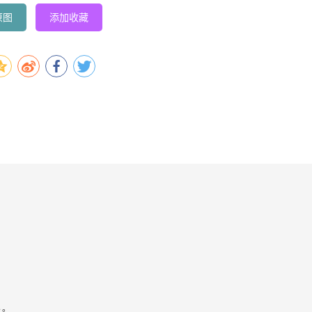
原图
添加收藏
容。