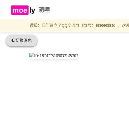
萌哩
通知
：我们建立了QQ交流群（群号：
689098835
），欢
切换深色