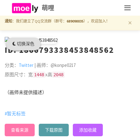
萌哩
×
通知
：我们建立了QQ交流群（群号：
689098835
），欢迎加入！
切换深色
ID: 1866793338453848562
分类：
Twitter
| 画师：@konpe0217
原图尺寸：宽
x高
1448
2048
（画师未提供描述）
#暂无标签
查看来源
下载原图
添加收藏