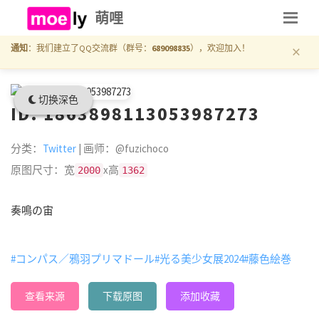
萌哩
×
通知
：我们建立了QQ交流群（群号：
689098835
），欢迎加入！
切换深色
ID: 1863898113053987273
分类：
Twitter
| 画师：@fuzichoco
原图尺寸：宽
x高
2000
1362
奏鳴の宙
#コンパス／鴉羽プリマドール
#光る美少女展2024
#藤色絵巻
查看来源
下载原图
添加收藏