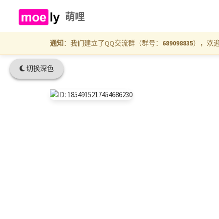
萌哩
通知
：我们建立了QQ交流群（群号：
689098835
），欢
切换深色