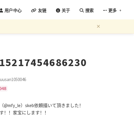
+
用户中心
友链
关于
搜索
更多
×
915217454686230
usan1050046
048
mfy_le）skeb依頼描いて頂きました！
す！！家宝にします！！