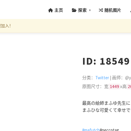
+
主页
探索
随机图片
迎加入！
ID: 1854
分类：
Twitter
| 画师：@yu
原图尺寸：宽
x高
1449
2
最高の絵師まふゆ先生に（@
まふひな可愛くて幸せで
#mafutch
#neccotag