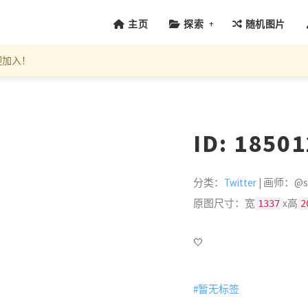
+
主页
探索
随机图片
迎加入！
ID: 1850
分类：
Twitter
| 画师：@sn_
原图尺寸：宽
x高
1337
2
🤍
#暂无标签