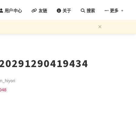
+
用户中心
友链
关于
搜索
更多
×
120291290419434
hiyori
048