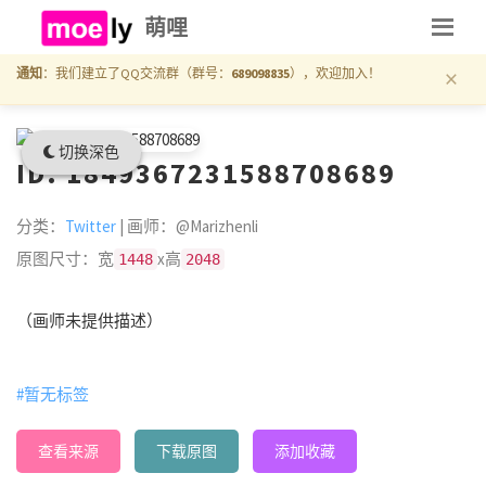
萌哩
×
通知
：我们建立了QQ交流群（群号：
689098835
），欢迎加入！
切换深色
ID: 1849367231588708689
分类：
Twitter
| 画师：@Marizhenli
原图尺寸：宽
x高
1448
2048
（画师未提供描述）
#暂无标签
查看来源
下载原图
添加收藏