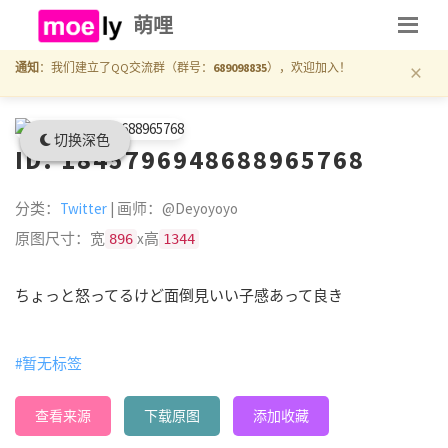
萌哩
×
通知
：我们建立了QQ交流群（群号：
689098835
），欢迎加入！
切换深色
ID: 1845796948688965768
分类：
Twitter
| 画师：@Deyoyoyo
原图尺寸：宽
x高
896
1344
ちょっと怒ってるけど面倒見いい子感あって良き
#暂无标签
查看来源
下载原图
添加收藏