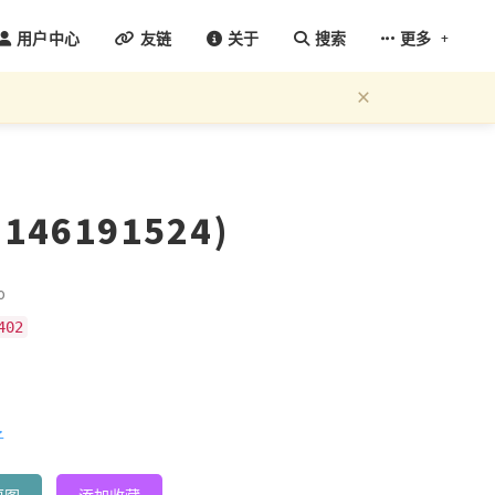
+
用户中心
友链
关于
搜索
更多
×
: 146191524)
o
402
子