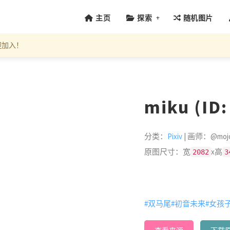
+
主页
探索
随机图片
迎加入！
miku (ID
分类：
Pixiv
| 画师：@moj
原图尺寸：宽
x高
2082
3
#双马尾
#初音未来
#女孩