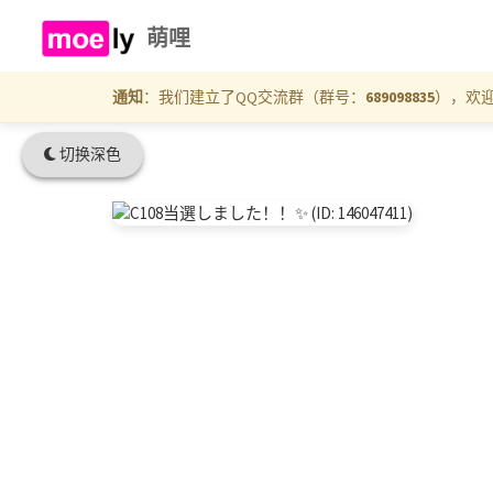
萌哩
通知
：我们建立了QQ交流群（群号：
689098835
），欢
切换深色