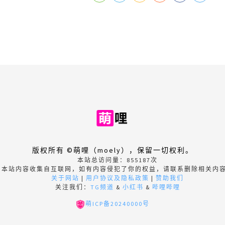
版权所有 ©萌哩（moely），保留一切权利。
本站总访问量：
855187
次
本站内容收集自互联网，如有内容侵犯了你的权益，请联系删除相关内
关于网站
|
用户协议及隐私政策
|
赞助我们
关注我们：
TG频道
&
小红书
&
哔哩哔哩
萌ICP备20240000号