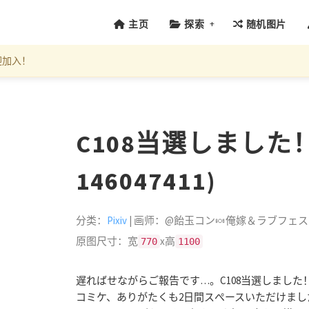
+
主页
探索
随机图片
迎加入！
C108当選しました！！
146047411)
分类：
Pixiv
| 画师：@飴玉コン🍬俺嫁＆ラブフェス
原图尺寸：宽
x高
770
1100
遅ればせながらご報告です…。C108当選しました
コミケ、ありがたくも2日間スぺースいただけまし