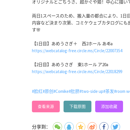
オリジナルとごちうさ、超かぐや姫！中心に描い
両日1スぺースのため、搬入量の都合により、1日
内容など決まり次第、コミケウェブカタログにも
す🌸
【1日目】あめうさぎ＋ 西2ホール あ45a
https://webcatalog-free.circle.ms/Circle/22007354
【2日目】あめうさぎ 東1ホール ア20a
https://webcatalog-free.circle.ms/Circle/22018299
#脸红
#原创
#Comike
#肚脐
#two-side up
#茶发
#room w
查看来源
下载原图
添加收藏
分享到：