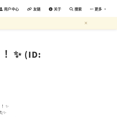
+
用户中心
友链
关于
搜索
更多
×
✨ (ID:
！！✨
た✨