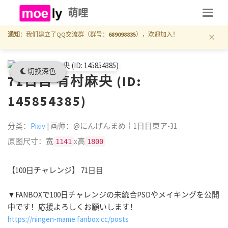
萌哩
×
通知
：我们建立了QQ交流群（群号：
689098835
），欢迎加入！
切换深色
71日目 有村麻央 (ID:
145854385)
分类：
Pixiv
| 画师：@にんげんまめ￤1日目東ア-31
原图尺寸：宽
x高
1141
1800
【100日チャレンジ】 71日目
▼FANBOXで100日チャレンジの未統合PSDやメイキングを公開
中です！応援よろしくお願いします！
https://ningen-mame.fanbox.cc/posts