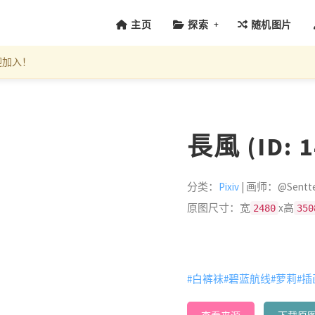
+
主页
探索
随机图片
迎加入！
長風 (ID: 1
分类：
Pixiv
| 画师：@Sentte
原图尺寸：宽
x高
2480
350
#白裤袜
#碧蓝航线
#萝莉
#插