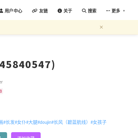
+
用户中心
友链
关于
搜索
更多
×
45840547)
r
8
画
#长发
#女仆
#大腿
#doujin
#长风（碧蓝航线）
#女孩子