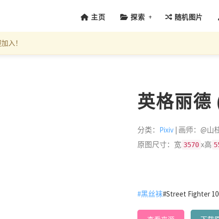
+
主页
探索
随机图片
迎加入！
英格丽德 (I
分类：
Pixiv
| 画师：@山
原图尺寸：宽
x高
3570
5
#黑丝袜
#Street Fighter 1