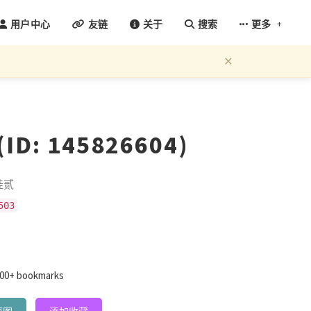
+
用户中心
友链
关于
搜索
更多
×
D: 145826604)
桂贰
503
000+ bookmarks